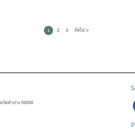
1
2
3
ถัดไป >
S
งหวัดลำปาง 52000
จำ