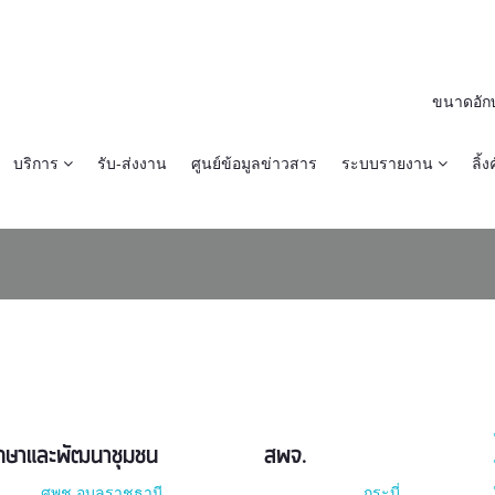
ขนาดอัก
บริการ
รับ-ส่งงาน
ศูนย์ข้อมูลข่าวสาร
ระบบรายงาน
ลิ้งค
ีกษาและพัฒนาชุมชน
สพจ.
ศพช.อุบลราชธานี
กระบี่