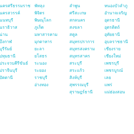
นครศรีธรรมราช
พัทลุง
ลำพูน
หนองบัวลำภู
นครสวรรค์
พิจิตร
ศรีสะเกษ
อำนาจเจริญ
นนทบุรี
พิษณุโลก
สกลนคร
อุดรธานี
นราธิวาส
ภูเก็ต
สงขลา
อุตรดิตถ์
น่าน
มหาสารคาม
สตูล
อุทัยธานี
บึงกาฬ
มุกดาหาร
สมุทรปราการ
อุบลราชธานี
บุรีรัมย์
ยะลา
สมุทรสงคราม
เชียงราย
ปทุมธานี
ยโสธร
สมุทรสาคร
เชียงใหม่
ประจวบคีรีขันธ์
ระนอง
สระบุรี
เพชรบุรี
ปราจีนบุรี
ระยอง
สระแก้ว
เพชรบูรณ์
ปัตตานี
ราชบุรี
สิงห์บุรี
เลย
อ่างทอง
สุพรรณบุรี
แพร่
สุราษฎร์ธานี
แม่ฮ่องสอน