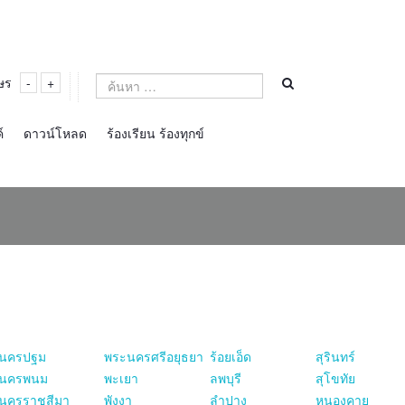
ษร
-
+
์
ดาวน์โหลด
ร้องเรียน ร้องทุกข์
นครปฐม
พระนครศรีอยุธยา
ร้อยเอ็ด
สุรินทร์
นครพนม
พะเยา
ลพบุรี
สุโขทัย
นครราชสีมา
พังงา
ลำปาง
หนองคาย