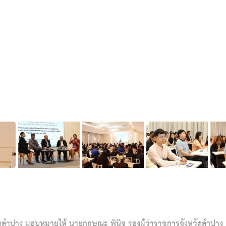
หวัดลำปาง มอบหมายให้ นายกฤษณะ พินิจ รองผู้ว่าราชการจังหวัดลำปาง