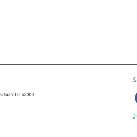
S
งหวัดลำปาง 52000
จำ